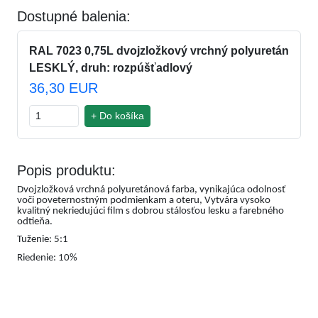
Dostupné balenia:
RAL 7023 0,75L dvojzložkový vrchný polyuretán
LESKLÝ, druh: rozpúšťadlový
36,30 EUR
+ Do košíka
Popis produktu:
Dvojzložková vrchná polyuretánová farba, vynikajúca odolnosť
voči poveternostným podmienkam a oteru, Vytvára vysoko
kvalitný nekriedujúci film s dobrou stálosťou lesku a farebného
odtieňa.
Tuženie: 5:1
Riedenie: 10%