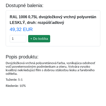
Dostupné balenia:
RAL 1006 0,75L dvojzložkový vrchný polyuretán
LESKLÝ, druh: rozpúšťadlový
49,32 EUR
+ Do košíka
Popis produktu:
Dvojzložková vrchná polyuretánová farba, vynikajúca odolnosť
voči poveternostným podmienkam a oteru, Vytvára vysoko
kvalitný nekriedujúci film s dobrou stálosťou lesku a farebného
odtieňa.
Tuženie: 5:1
Riedenie: 10%