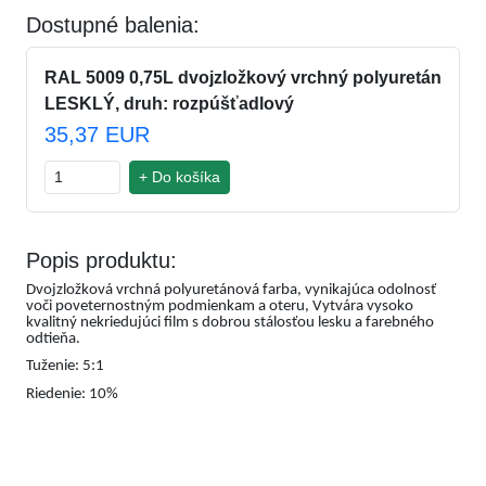
Dostupné balenia:
RAL 5009 0,75L dvojzložkový vrchný polyuretán
LESKLÝ, druh: rozpúšťadlový
35,37 EUR
+ Do košíka
Popis produktu:
Dvojzložková vrchná polyuretánová farba, vynikajúca odolnosť
voči poveternostným podmienkam a oteru, Vytvára vysoko
kvalitný nekriedujúci film s dobrou stálosťou lesku a farebného
odtieňa.
Tuženie: 5:1
Riedenie: 10%