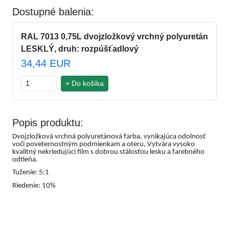
Dostupné balenia:
RAL 7013 0,75L dvojzložkový vrchný polyuretán
LESKLÝ, druh: rozpúšťadlový
34,44 EUR
+ Do košíka
Popis produktu:
Dvojzložková vrchná polyuretánová farba, vynikajúca odolnosť
voči poveternostným podmienkam a oteru, Vytvára vysoko
kvalitný nekriedujúci film s dobrou stálosťou lesku a farebného
odtieňa.
Tuženie: 5:1
Riedenie: 10%